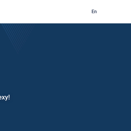
En
ху!