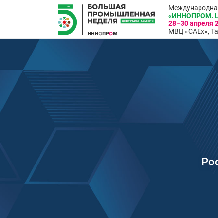
Международна
«ИННОПРОМ. Ц
28–30 апреля 
МВЦ «CAEx», Та
Ро