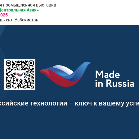
я промышленная выставка
ентральная Азия»
2025
шкент, Узбекистан
ссийские технологии – ключ к вашему успе